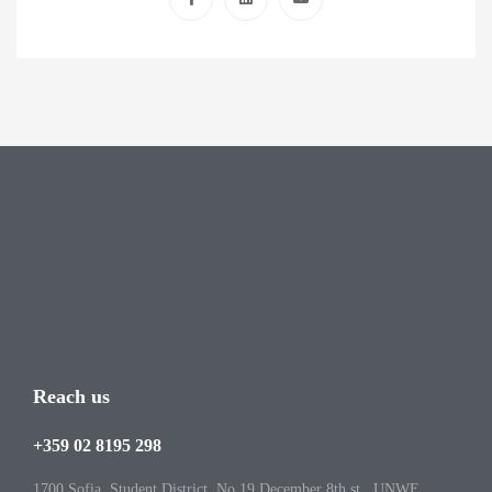
Reach us
+359 02 8195 298
1700 Sofia, Student District, No.19 December 8th st., UNWE