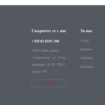
Свържете се с нас
За нас
За нас
+359 02 8195 298
Новини
1700 София, район
„Студентски“, ул. „8-ми
Събития
декември“ № 19, УНСС,
Контакти
корпус "И"
Локация