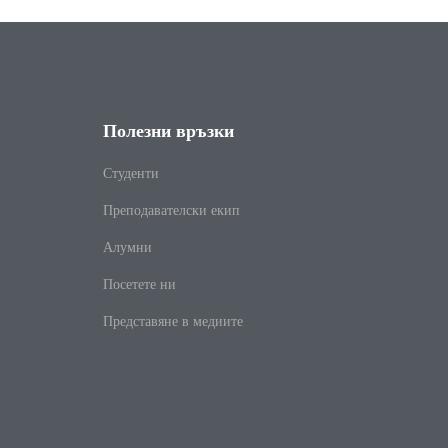
Полезни връзки
Студенти
Преподавателски екип
Алумни
Посетете ни
Представяне в медиите