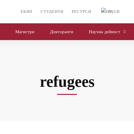
ЕКИП
СТУДЕНТИ
РЕСУРСИ
EN
Магистри
Докторанти
Научна дейност
refugees