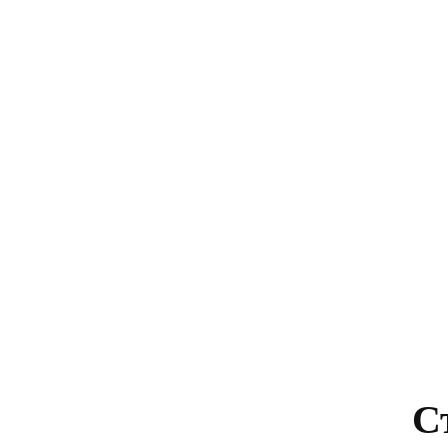
Нов университ
общежития, обн
С