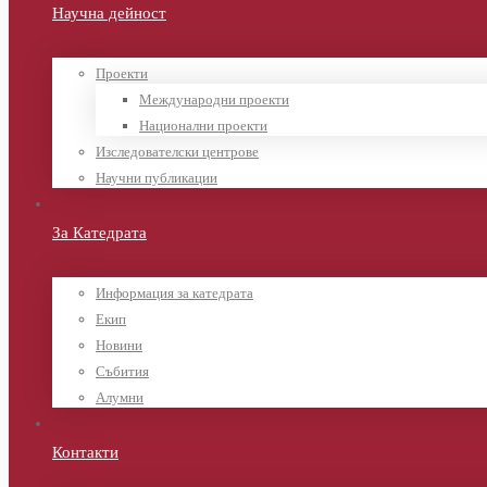
Научна дейност
Проекти
Международни проекти
Национални проекти
Изследователски центрове
Научни публикации
За Катедрата
Информация за катедрата
Екип
Новини
Събития
Алумни
Контакти