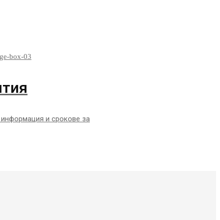
тия
 информация и срокове за