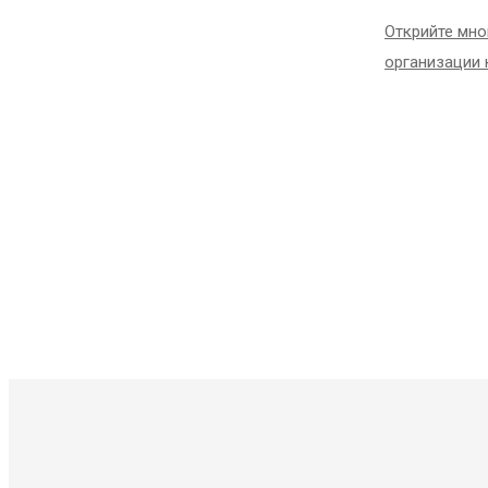
Открийте мно
организации