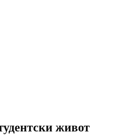
етски корпус, станции за електромобили, 
овена библиотека и възможност за редица 
физически активности
тудентски живот