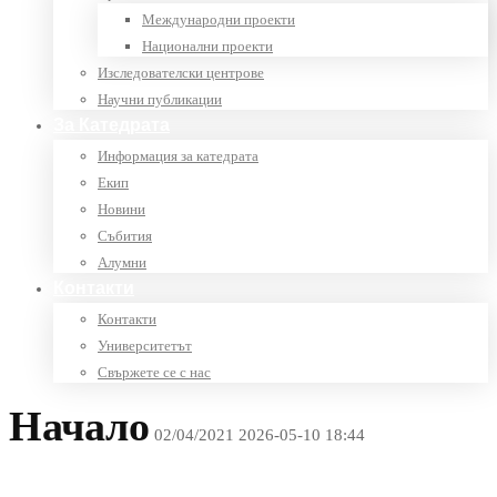
Международни проекти
Национални проекти
Изследователски центрове
Научни публикации
За Катедрата
Информация за катедрата
Екип
Новини
Събития
Алумни
Контакти
Контакти
Университетът
Свържете се с нас
Начало
02/04/2021
2026-05-10 18:44