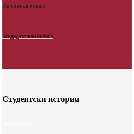
Изпрати запитване
Кандидатствай онлайн
Студентски истории
Научете повече