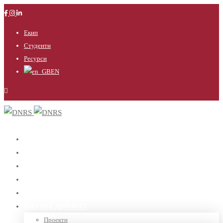
Екип
Студенти
Ресурси
EN
Начало
Новини
Бакалаври
Магистри
Докторанти
Научна дейност
Проекти