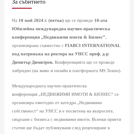
За събитието
На
10 май 2024 г. (петък)
ще се проведе
10-ата
Юбилейна международна научно-практическа
конференция „Недвижими имоти & Бизнес”
,
организирана съвместно с
FIABCI INTERNATIONAL
под патронажа на ректора на УНСС проф. д-р
Димитър Димитров.
Конференцията ще се проведе
хибридно (на живо и онлайн в платформата MS Teams).
Международната научно-практическа
конференция „НЕДВИЖИМИ ИМОТИ & БИЗНЕС“ се
организира ежегодно от катедра „Недвижима
собственост“ на УНСС и е посветена на въпросите,
свързани с бизнеса с недвижими имоти. Всички приети
статии ще бъдат публикувани след рецензиране в