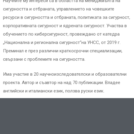
Научните му интереси са в областта на мениджмънта на
сигурността и отбраната, управлението на човешките
ресурси в сигурността и отбраната, политиката за сигурност,
корпоративната сигурност и ядрената сигурност. Участва в
обучението по киберсигурност, провеждано от катедра
„Национална и регионална сигурност“на УНСС, от 2019 г.
Преминал е през различни краткосрочни специализации,
свързани с проблемите на сигурността.
Има участие в 20 научноизследователски и образователни
проекта. Автор и съавтор на над 70 публикации. Владее
английски и италиански език, ползва руски език.