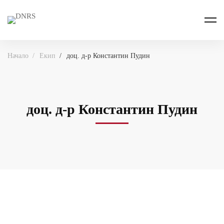
Начало
Екип
доц. д-р Константин Пудин
доц. д-р Константин Пудин