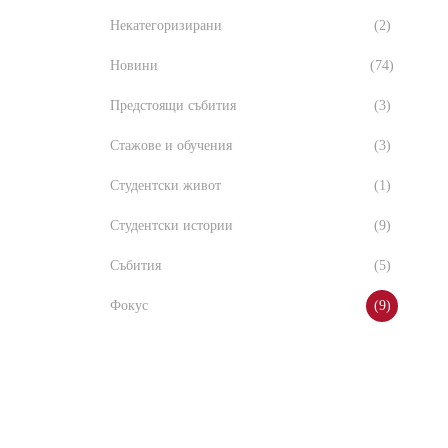
Некатегоризирани
(2)
Новини
(74)
Предстоящи събития
(3)
Стажове и обучения
(3)
Студентски живот
(1)
Студентски истории
(9)
Събития
(5)
Фокус
(9)
то